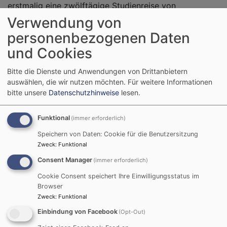
erstmalig eine zwölftägige Studienreise von
interessierten Dekanatsmitgliedern nach Costa Rica
Verwendung von
statt.
personenbezogenen Daten
und Cookies
Im September 2015 empfing die Iglesia Luterana
Costarricense den Besuch einer deutschen Delegation
Bitte die Dienste und Anwendungen von Drittanbietern
aus dem Dekanatsbezirk Aschaffenburg, mit dem seit
auswählen, die wir nutzen möchten.
Für weitere Informationen
2002 eine Partnerschaft besteht. Diese Partnerschaft
bitte unsere
Datenschutzhinweise
lesen.
wurde durch den Besuch des neuen Dekans Rudi Rupp
gefestigt, der zum ersten Mal in Costa Rica war.
Funktional
(immer erforderlich)
Speichern von Daten: Cookie für die Benutzersitzung
Zweck
:
Funktional
Consent Manager
(immer erforderlich)
- Gehalten am 20. September
Cookie Consent speichert Ihre Einwilligungsstatus im
Browser
Zweck
:
Funktional
Einbindung von Facebook
(Opt-Out)
in San José, Costa Rica.