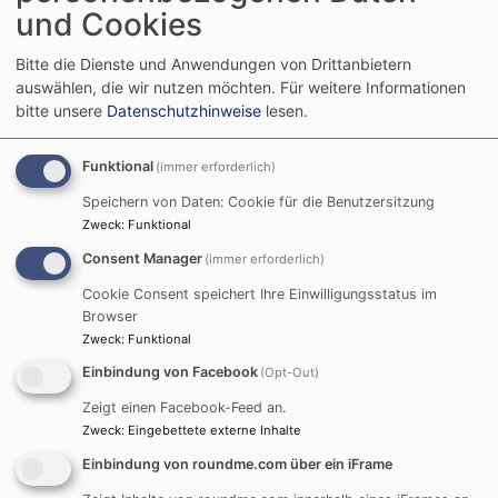
und Cookies
DSV-EKD in unseren
Bitte die Dienste und Anwendungen von Drittanbietern
Kitas
auswählen, die wir nutzen möchten.
Für weitere Informationen
bitte unsere
Datenschutzhinweise
lesen.
Funktional
(immer erforderlich)
Informationen zur
Speichern von Daten: Cookie für die Benutzersitzung
Datenverarbeitung in den
Zweck
:
Funktional
KiTas
Consent Manager
(immer erforderlich)
Im Rahmen der Novellierung der Datenschutz-
Cookie Consent speichert Ihre Einwilligungsstatus im
Verordnung der EKD (DSV-EKD) müssen alle
Browser
Zweck
:
Funktional
Kindertagesstätten (KiTas) ihre Prozesse zur
Datenverarbeitung dokumentieren. Diese
Einbindung von Facebook
(Opt-Out)
Informationen werden den Eltern zugänglich gemacht,
Zeigt einen Facebook-Feed an.
damit sie wissen, wie ihre Daten in der KiTa verarbeitet
Zweck
:
Eingebettete externe Inhalte
werden.
Einbindung von roundme.com über ein iFrame
Auf dieser Seite finden Sie die entsprechenden